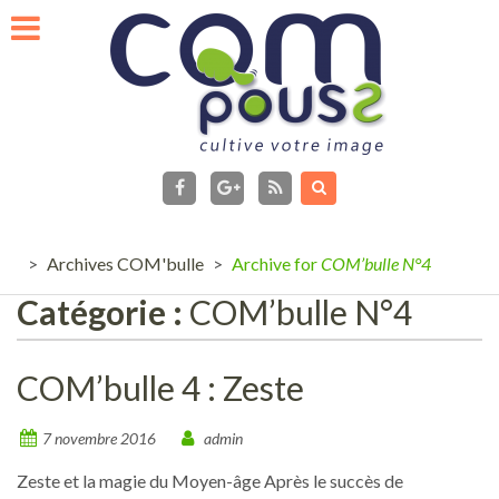
Skip
to
content
facebook
Flux
RSS
Google+
>
Archives COM'bulle
>
Archive for
COM’bulle N°4
Catégorie :
COM’bulle N°4
COM’bulle 4 : Zeste
7 novembre 2016
admin
Zeste et la magie du Moyen-âge Après le succès de