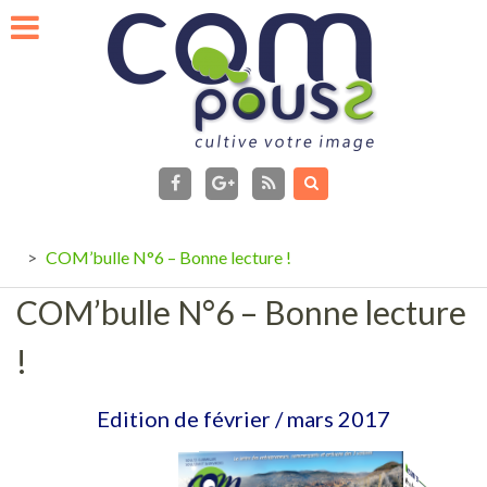
Skip
to
content
facebook
Flux
RSS
Google+
>
COM’bulle N°6 – Bonne lecture !
COM’bulle N°6 – Bonne lecture
!
Edition de février / mars 2017