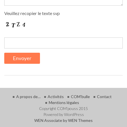
Veuillez recopier le texte svp
A propos de…
Activités
COM’bulle
Contact
Mentions légales
Copyright COM'pouss 2015
Powered by WordPress
WEN Associate by
WEN Themes