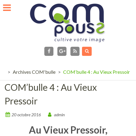
Skip
to
content
facebook
Flux
RSS
Google+
>
Archives COM'bulle
>
COM’bulle 4 : Au Vieux Pressoir
COM’bulle 4 : Au Vieux
Pressoir
20 octobre 2016
admin
Au Vieux Pressoir,