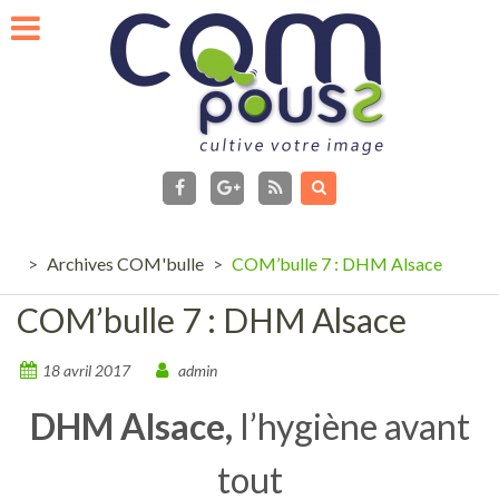
Skip
to
content
facebook
Flux
RSS
Google+
>
Archives COM'bulle
>
COM’bulle 7 : DHM Alsace
COM’bulle 7 : DHM Alsace
18 avril 2017
admin
DHM Alsace,
l’hygiène avant
tout