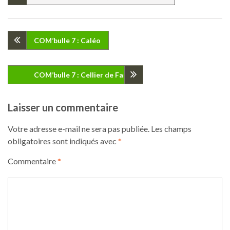
Navigation
COM’bulle 7 : Caléo
de
COM’bulle 7 : Cellier de Fanch
l’article
Laisser un commentaire
Votre adresse e-mail ne sera pas publiée.
Les champs
obligatoires sont indiqués avec
*
Commentaire
*