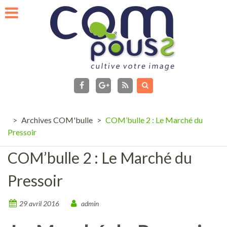
Skip
to
content
facebook
Flux
RSS
Google+
>
Archives COM'bulle
>
COM’bulle 2 : Le Marché du
Pressoir
COM’bulle 2 : Le Marché du
Pressoir
29 avril 2016
admin