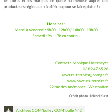
les foires et les marchés en quête du meilleur auprès des
producteurs régionaux « à offrir ou pour se faire plaisir ! »
Horaires
:
Mardi à Vendredi : 9h30 - 12h00 / 14h00 - 18h30
Samedi : 9h - 17h en continu
Contact : Monique Holtzheyer
03 89 47 65 26
saveurs-terroirs@orange.fr
www.saveurs-terroirs.fr
22 rue des Anémones - Westhalten
Crédit photo : Michel Kurst
Archives COM'bulle
,
COM'bulle N°2