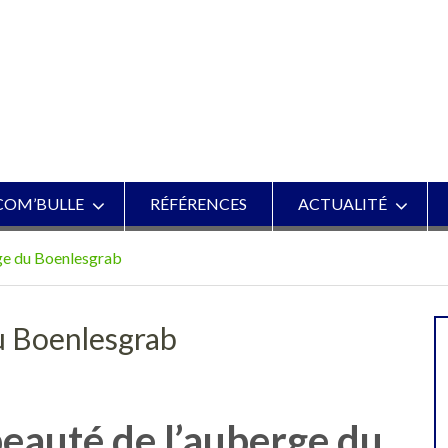
COM’BULLE
RÉFÉRENCES
ACTUALITÉ
ge du Boenlesgrab
u Boenlesgrab
beauté de l’auberge du