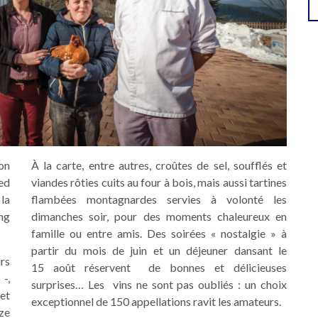
son
À la carte, entre autres, croûtes de sel, soufflés et
ed
viandes rôties cuits au four à bois, mais aussi tartines
 la
flambées montagnardes servies à volonté les
ng
dimanches soir, pour des moments chaleureux en
famille ou entre amis. Des soirées « nostalgie » à
partir du mois de juin et un déjeuner dansant le
rs
15 août réservent de bonnes et délicieuses
-,
surprises… Les vins ne sont pas oubliés : un choix
et
exceptionnel de 150 appellations ravit les amateurs.
ze