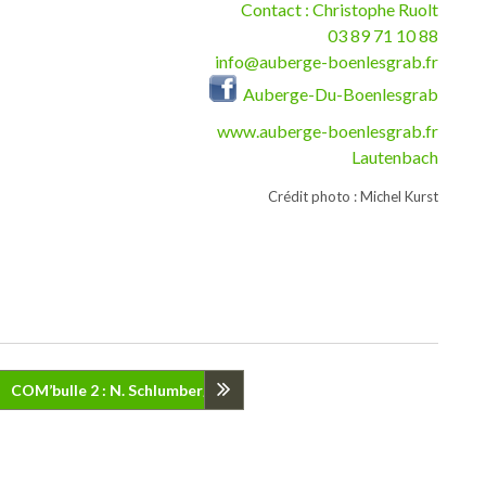
Contact : Christophe Ruolt
03 89 71 10 88
info@auberge-boenlesgrab.fr
Auberge-Du-Boenlesgrab
www.auberge-boenlesgrab.fr
Lautenbach
Crédit photo : Michel Kurst
COM’bulle 2 : N. Schlumberger