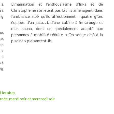
la
L’imagination et l’enthousiasme d’Inka et de
sa
Christophe ne s’arrêtent pas là : ils aménagent, dans
rg
l’ambiance
stub
qu’ils affectionnent , quatre gîtes
équipés d'un jacuzzi, d'une cabine à infrarouge et
d'un sauna, dont un spécialement adapté aux
e,
personnes à mobilité réduite. « On songe déjà à la
ge,
piscine » plaisantent-ils
on
. »
 il
s à
is
Horaires
rnée, mardi soir et mercredi soir