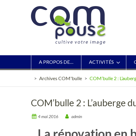
Skip
to
content
A PROPOS DE…
ACTIVITÉS
>
Archives COM'bulle
>
COM’bulle 2 : L’auber
COM’bulle 2 : L’auberge d
4 mai 2016
admin
La rénovation en 