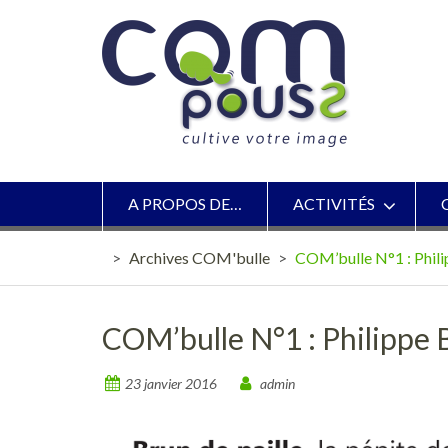
Skip
to
content
A PROPOS DE…
ACTIVITÉS
>
Archives COM'bulle
>
COM’bulle N°1 : Phili
COM’bulle N°1 : Philippe 
23 janvier 2016
admin