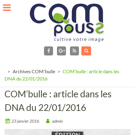
Skip
to
content
facebook
Flux
RSS
Google+
>
Archives COM'bulle
>
COM’bulle : article dans les
DNA du 22/01/2016
COM’bulle : article dans les
DNA du 22/01/2016
23 janvier 2016
admin