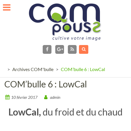
Skip
to
content
facebook
Flux
RSS
Google+
>
Archives COM'bulle
>
COM’bulle 6 : LowCal
COM’bulle 6 : LowCal
10 février 2017
admin
LowCal,
du froid et du chaud