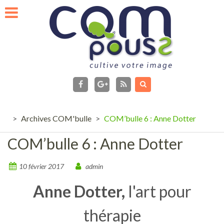
Skip
to
content
facebook
Flux
RSS
Google+
>
Archives COM'bulle
>
COM’bulle 6 : Anne Dotter
COM’bulle 6 : Anne Dotter
10 février 2017
admin
Anne Dotter,
l'art pour
thérapie