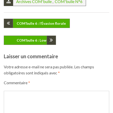
Archives COM'bulle
,
COM'bulle N°6
Navigation
COM’bulle 6 : l’Évasion florale
de
COM’bulle 6 : LowCal
l’article
Laisser un commentaire
Votre adresse e-mail ne sera pas publiée.
Les champs
obligatoires sont indiqués avec
*
Commentaire
*