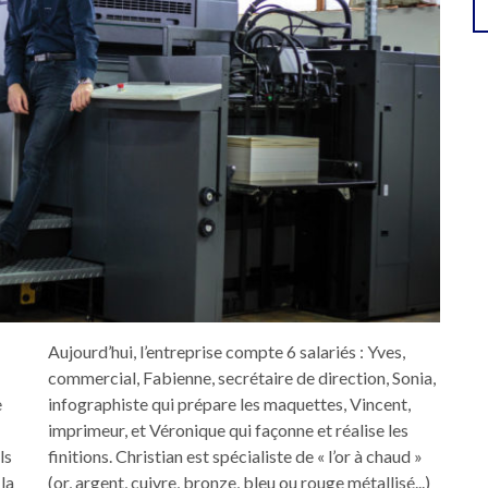
Aujourd’hui, l’entreprise compte 6 salariés : Yves,
commercial, Fabienne, secrétaire de direction, Sonia,
e
infographiste qui prépare les maquettes, Vincent,
imprimeur, et Véronique qui façonne et réalise les
ls
finitions. Christian est spécialiste de « l’or à chaud »
 la
(or, argent, cuivre, bronze, bleu ou rouge métallisé...)