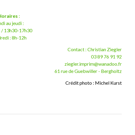
Horaires
:
di au jeudi :
 / 13h30-17h30
redi : 8h-12h
Contact : Christian Ziegler
03 89 76 91 92
ziegler.imprim@wanadoo.fr
61 rue de Guebwiller - Bergholtz
Crédit photo : Michel Kurst