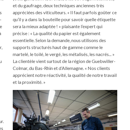
et du gaufrage, deux techniques anciennes très
s
appréciées des viticulteurs. « Il faut parfois goûter ce
-
qu’il y a dans la bouteille pour savoir quelle étiquette
se
sera la mieux adaptée ! » plaisante l’expert qui
à
précise : « La qualité du papier est également
essentielle. Selon la demande, nous utilisons des
r,
supports structurés haut de gamme comme le
martelé, le toilé, le vergé, les métalisés, les nacrés... »
u
La clientèle vient surtout de la région de Guebwiller-
Colmar, du Bas-Rhin et d’Allemagne. « Nos clients
apprécient notre réactivité, la qualité de notre travail
et la proximité. »
ur.
es