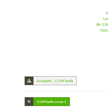
Lun
8h-12h
Vend
Actualité
,
COM'bulle
Navigation
COM’bulle zoom 1