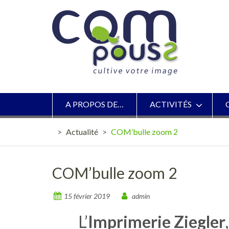
Skip
to
content
A PROPOS DE…
ACTIVITÉS
>
Actualité
>
COM’bulle zoom 2
COM’bulle zoom 2
15 février 2019
admin
L’
Imprimerie Ziegler