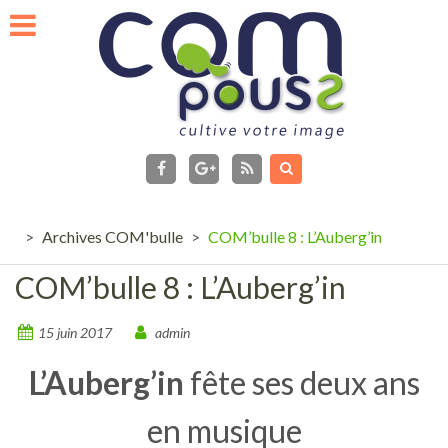
Skip
to
content
facebook
Flux
RSS
Google+
>
Archives COM'bulle
>
COM’bulle 8 : L’Auberg’in
COM’bulle 8 : L’Auberg’in
15 juin 2017
admin
L’Auberg’in
fête ses deux ans
en musique