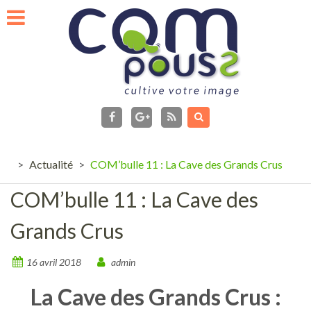
Skip
to
content
facebook
Flux
RSS
Google+
>
Actualité
>
COM’bulle 11 : La Cave des Grands Crus
COM’bulle 11 : La Cave des
Grands Crus
16 avril 2018
admin
La Cave des Grands Crus :