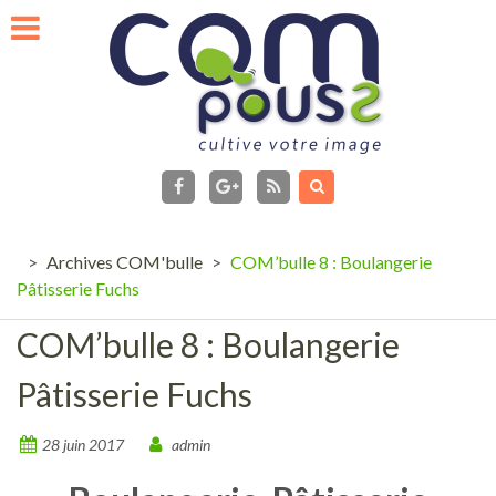
Skip
to
content
facebook
Flux
RSS
Google+
>
Archives COM'bulle
>
COM’bulle 8 : Boulangerie
Pâtisserie Fuchs
COM’bulle 8 : Boulangerie
Pâtisserie Fuchs
28 juin 2017
admin