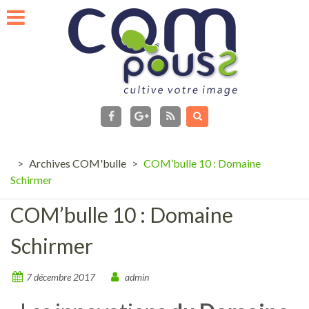
Skip
to
content
facebook
Flux
RSS
Google+
>
Archives COM'bulle
>
COM’bulle 10 : Domaine
Schirmer
COM’bulle 10 : Domaine
Schirmer
7 décembre 2017
admin