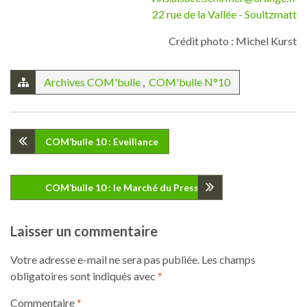
22 rue de la Vallée - Soultzmatt
Crédit photo : Michel Kurst
Archives COM'bulle
,
COM'bulle N°10
Navigation
COM’bulle 10 : Eveillance
de
COM’bulle 10 : le Marché du Pressoir
l’article
Laisser un commentaire
Votre adresse e-mail ne sera pas publiée.
Les champs
obligatoires sont indiqués avec
*
Commentaire
*