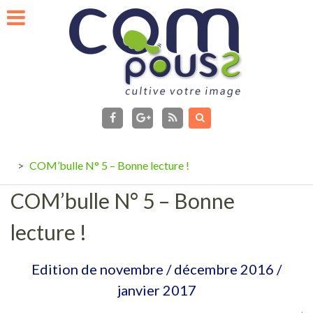
Skip
to
content
facebook
Flux
RSS
Google+
>
COM’bulle N° 5 – Bonne lecture !
COM’bulle N° 5 – Bonne
lecture !
Edition de novembre / décembre 2016 /
janvier 2017